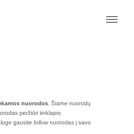
M
kamos nuorodos
. Šiame nuorodų
uorodas peržiūri tinklapio
taloge gausite
follow
nuorodas į savo