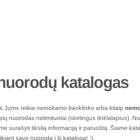
uorodų katalogas
as Jums reikia
nemokamo backlinko
arba kitaip
nemo
apių nuorodas nelimituotai (skirtingus tinklalapius). N
e surašyti tikslią informaciją ir paruoštą. Šiame ka
ikiant savo nuorodą
į šį katalogą! :).