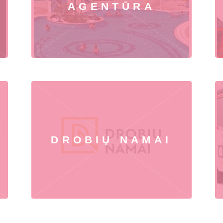
AGENTŪRA
DROBIŲ NAMAI