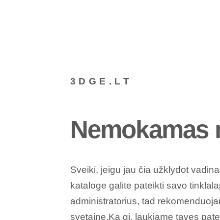
3DGE.LT
Nemokamas n
Sveiki, jeigu jau čia užklydot vadin
kataloge galite pateikti savo tinklal
administratorius, tad rekomenduojam
svetainę.Ką gi, laukiame tavęs
pate