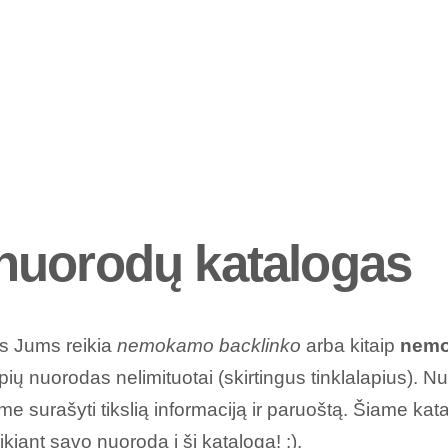
uorodų katalogas
as Jums reikia
nemokamo backlinko
arba kitaip
nemo
apių nuorodas nelimituotai (skirtingus tinklalapius). N
e surašyti tikslią informaciją ir paruoštą. Šiame ka
ikiant savo nuorodą
į šį katalogą! :).