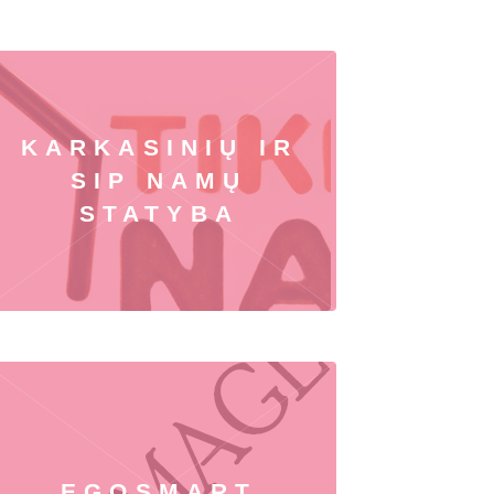
KARKASINIŲ IR
SIP NAMŲ
STATYBA
EGOSMART