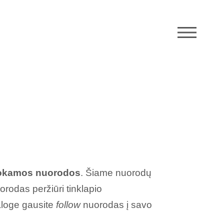
M
kamos nuorodos
. Šiame nuorodų
uorodas peržiūri tinklapio
taloge gausite
follow
nuorodas į savo