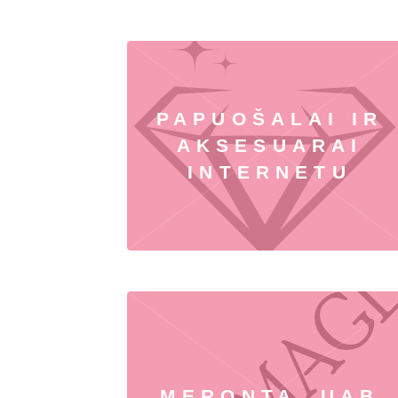
PAPUOŠALAI IR
AKSESUARAI
INTERNETU
MERONTA, UAB