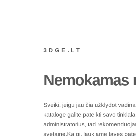
3DGE.LT
Nemokamas n
Sveiki, jeigu jau čia užklydot vadin
kataloge galite pateikti savo tinklal
administratorius, tad rekomenduojam
svetainę.Ką gi, laukiame tavęs
pate