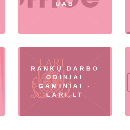
UAB
RANKŲ DARBO
ODINIAI
GAMINIAI -
LARI.LT