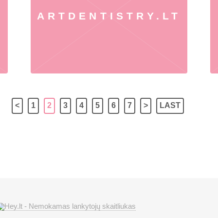
ARTDENTISTRY.LT
<
1
2
3
4
5
6
7
>
LAST