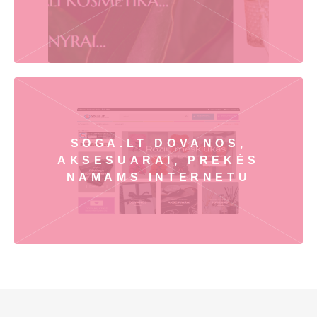
SOGA.LT DOVANOS,
AKSESUARAI, PREKĖS
NAMAMS INTERNETU