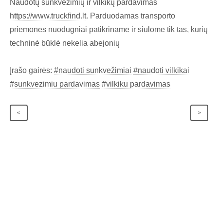
Naudotų sunkvežimių ir vilkikų pardavimas
https://www.truckfind.lt
. Parduodamas transporto
priemones nuodugniai patikriname ir siūlome tik tas, kurių
techninė būklė nekelia abejonių
Įrašo gairės:
#naudoti sunkvežimiai
#naudoti vilkikai
#sunkvezimiu pardavimas
#vilkiku pardavimas
<
>