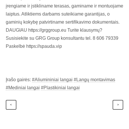
įrengiame ir įstikliname terasas, gaminame ir montuojame
laiptus. Atliktiems darbams suteikiame garantijas, o
gaminių kokybę patvirtiname sertifikavimo dokumentais.
DAUGIAU https://grggroup.eu Turite klausymų?
Susisiekite su GRG Group konsultantu tel. 8 606 79339
Paskelbė https://spauda.vip
Įrašo gairės:
#Aliumininiai langai
#Langų montavimas
#Mediniai langai
#Plastikiniai langai
<
>