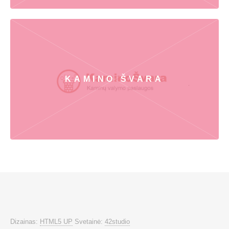
KAMINO ŠVARA
Dizainas:
HTML5 UP
Svetainė:
42studio